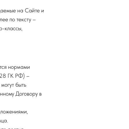
щаемые на Сайте и
ее по тексту –
р-классы,
ется нормами
428 ГК РФ) –
 могут быть
нному Договору в
иложениями,
ца.