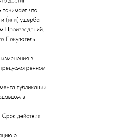
то достиг
 понимает, что
 и (или) ущерба
ем Произведений.
то Покупатель
 изменения в
, предусмотренном
омента публикации
одавцом в
. Срок действия
ацию о