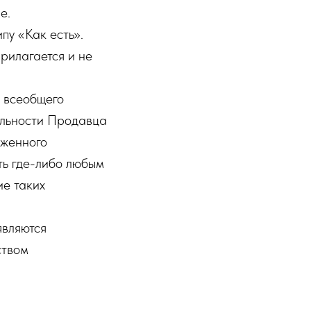
е.
пу «Как есть».
рилагается и не
о всеобщего
ельности Продавца
аженного
ть где-либо любым
ие таких
являются
ством