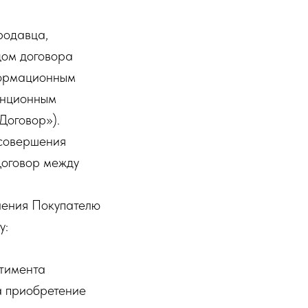
родавца,
цом договора
формационным
анционным
Договор»).
 совершения
Договор между
ления Покупателю
у:
ртимента
а приобретение