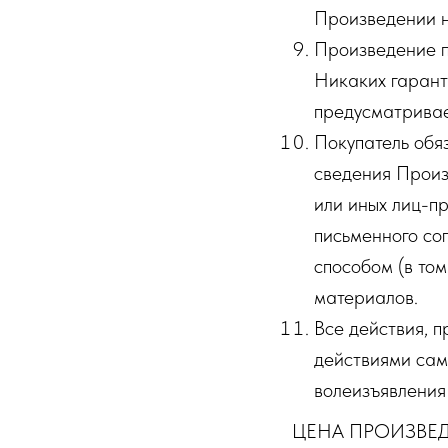
Произведении н
Произведение п
Никаких гарант
предусматривае
Покупатель обя
сведения Произ
или иных лиц-п
письменного со
способом (в то
материалов.
Все действия, 
действиями сам
волеизъявления
ЦЕНА ПРОИЗВЕ