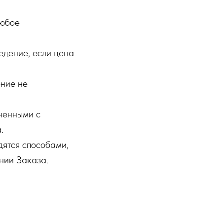
любое
едение, если цена
ние не
ненными с
.
ятся способами,
нии Заказа.