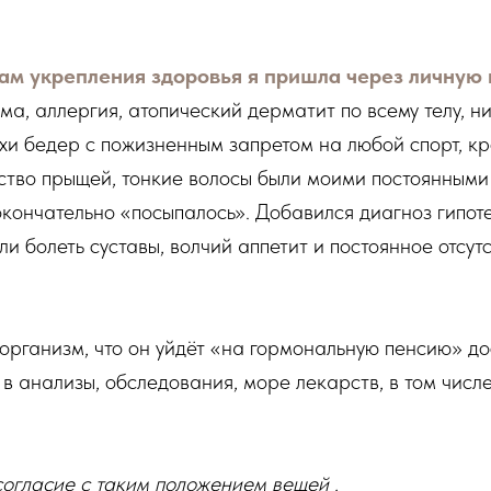
ам укрепления здоровья я пришла через личную
а, аллергия, атопический дерматит по всему телу, н
и бедер с пожизненным запретом на любой спорт, кро
ество прыщей, тонкие волосы были моими постоянными
кончательно «посыпалось». Добавился диагноз гипот
и болеть суставы, волчий аппетит и постоянное отсут
организм, что он уйдёт «на гормональную пенсию» дос
в анализы, обследования, море лекарств, в том числе
согласие с таким положением вещей .